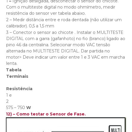
1
–
Ignição desligada, desconectar o sensor do chicote.
Com o multiteste digital no modo ohmímetro, medir
resistência do sensor ver tabela abaixo.
2 – Medir distância entre e roda dentada (não utilizar um
calibrador). 0,5 a 1,5 mm
3 – Conector o sensor ao chicote . Instalar o MULTITESTE
DIGITAL com a garra (gafanhoto) no fio (branco) ligado ao
pino 46 da centralina. Selecionar modo VAC tensão
alternada no MULTITESTE DIGITAL. Dar partida no
motor> Deve indicar um valor entre 1 e 3 VAC em marcha
lenta.
Tabela
Terminais
Resistência
1 e
2
575 – 750
W
12) – Como testar o Sensor de Fase.