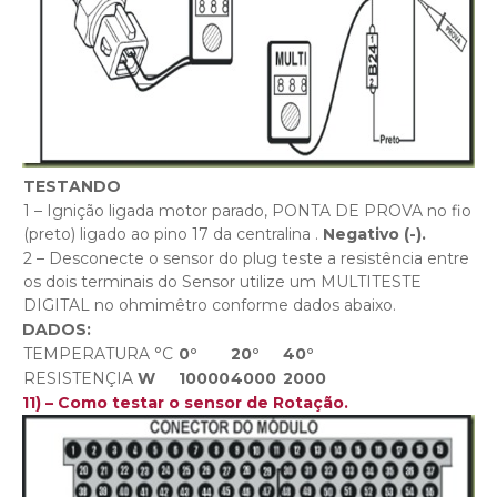
TESTANDO
1 – Ignição ligada motor parado, PONTA DE PROVA no fio
(preto) ligado ao pino 17 da centralina .
Negativo (-).
2 – Desconecte o sensor do plug teste a resistência entre
os dois terminais do Sensor utilize um MULTITESTE
DIGITAL no ohmimêtro conforme dados abaixo.
DADOS:
TEMPERATURA °C
0°
20°
40°
RESISTENÇIA
W
10000
4000
2000
11) – Como testar o sensor de Rotação.