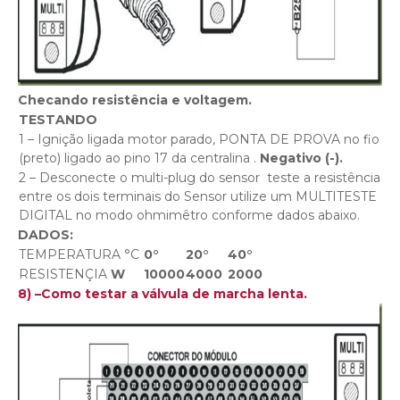
Checando resistência e voltagem.
TESTANDO
1 – Ignição ligada motor parado, PONTA DE PROVA no fio
(preto) ligado ao pino 17 da centralina .
Negativo (-).
2 – Desconecte o multi-plug do sensor teste a resistência
entre os dois terminais do Sensor utilize um MULTITESTE
DIGITAL no modo ohmimêtro conforme dados abaixo.
DADOS:
TEMPERATURA °C
0°
20°
40°
RESISTENÇIA
W
10000
4000
2000
8) –Como testar a válvula de marcha lenta.