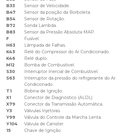
B33
Sensor de Velocidade.
B47
Sensor da posição da Borboleta.
B54
Sensor de Rotação.
B72
Sonda Lambda.
B83
Sensor da Pressão Absoluta MAP.
F
Fusível.
H63
Lâmpada de Falhas.
K43
Relé do Compressor do Ar Condicionado.
K46
Relé duplo.
M12
Bomba de Combustivel.
S30
Interruptor Inercial de Combustivel.
S63
Interruptor da pressão do refrigerante do Ar
Condicionado.
T1
Bobina de Ignição.
X1
Conector de Diagnóstico (ALDL)
X79
Conector da Transmissão Automática.
Y3
Válvulas Injetoras.
Y99
Válvula do Controle da Marcha Lenta.
Y104
Válvula de Canister.
15
Chave de Ignição.