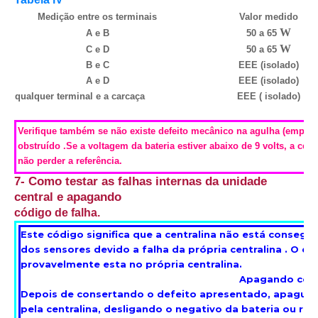
Medição entre os terminais
Valor medido
W
A e B
50 a 65
W
C e D
50 a 65
B e C
EEE (isolado)
A e D
EEE (isolado)
qualquer terminal e a carcaça
EEE ( isolado)
Verifique também se não existe defeito mecânico na agulha (emperr
obstruído .
Se a voltagem da bateria estiver abaixo de 9 volts, a cent
não perder a referência.
7- Como testar as falhas internas da unidade
central e apagando
código de falha.
Este código significa que a centralina não está consegui
dos sensores devido a falha da própria centralina . O de
provavelmente esta no própria centralina.
Apagando código de e
Depois de consertando o defeito apresentado, apague 
pela centralina, desligando o negativo da bateria ou reti