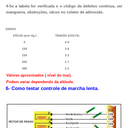
4-Se a tabela for verificada e o código de defeitos continua, verifi
mangueira, obstruções, vácuo no coletor de admissão.
DADOS
VÁCUO (mm Hg )
TENSÃO (VOLTS)
0
4.9
150
3.8
230
3.3
300
2.7
380
2.2
Valores aproximados ( nível do mar).
Podem variar dependendo da altitude.
6- Como testar controle de marcha lenta.