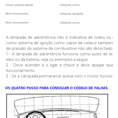
Chave somente ligada
Lâmpada acesa
Se
Motor funcionando
Lâmpada apagada
Se
Motor funcionando
Lâmpada acesa
Com
A lâmpada de advertência não é indicativa de todos os def
como sistema de ignição como cabos de velas e também bom
de pressão do sistema de combustivel não são detectados.
1 - A lâmpada de advertência funciona como luzes de adve
óleo ou da bateria, veja os exemplos a seguir.
2 - Deve acender a o ligar a chave e deve apagar quan
funcionamento.
3 - Se a Lâmpada permanecer acesa com o motor funcionand
OS QUATRO PASSO PARA CONSIGUIR O CODIGO DE FALHAS.