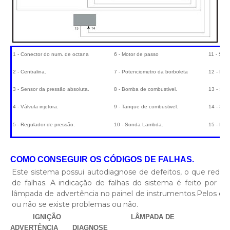
1 - Conector do num. de octana
6 - Motor de passo
11 - Sen
2 - Centralina.
7 - Potenciometro da borboleta
12 - Filt
3 - Sensor da pressão absoluta.
8 - Bomba de combustivel.
13 - Sen
4 - Válvula injetora.
9 - Tanque de combustivel.
14 - Sens
5 - Regulador de pressão.
10 - Sonda Lambda.
15 - Distr
COMO CONSEGUIR OS CÓDIGOS DE FALHAS.
Este sistema possui autodiagnose de defeitos, o que redu
de falhas. A indicação de falhas do sistema é feito por pi
lâmpada de advertência no painel de instrumentos.Pelos da
ou não se existe problemas ou não.
IGNIÇÃO LÂMPADA DE
ADVERTÊNCIA DIAGNOSE