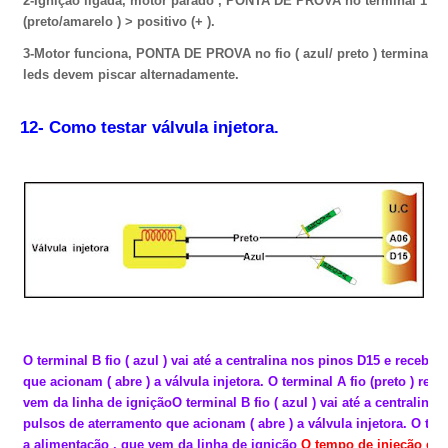
2-Ignição ligada, motor parado , PONTA DE PROVA no terminal 1 do
(preto/amarelo ) > positivo (+ ).
3-Motor funciona, PONTA DE PROVA no fio ( azul/ preto ) terminal 
leds devem piscar alternadamente.
12- Como testar válvula injetora.
O terminal B fio ( azul ) vai até a centralina nos pinos D15 e recebe
que acionam ( abre ) a válvula injetora. O terminal A fio (preto ) rec
vem da linha de igniçãoO terminal B fio ( azul ) vai até a centralina
pulsos de aterramento que acionam ( abre ) a válvula injetora. O term
a alimentação , que vem da linha de ignição
O tempo de injeção é de