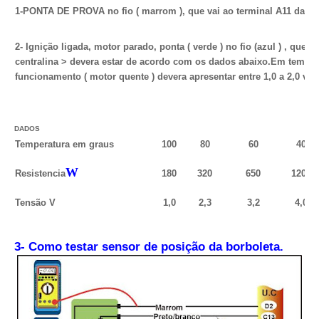
1-PONTA DE PROVA no fio ( marrom ), que vai ao terminal A11 da cen
2- Ignição ligada, motor parado, ponta ( verde ) no fio (azul ) , que v
centralina > devera estar de acordo com os dados abaixo.
Em temper
funcionamento ( motor quente ) devera apresentar entre 1,0 a 2,0 volt
DADOS
Temperatura em graus
100
80
60
40
W
Resistencia
180
320
650
1200
Tensão V
1,0
2,3
3,2
4,0
3- Como testar sensor de posição da borboleta.