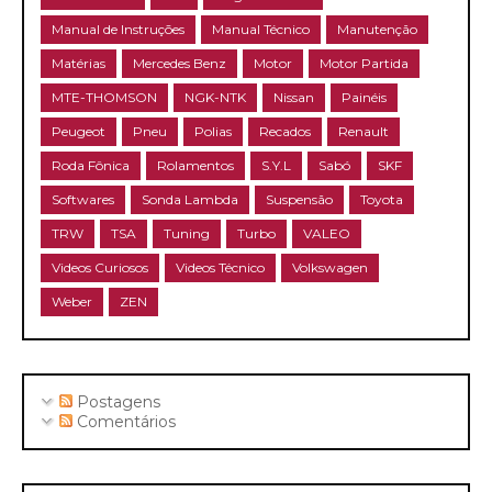
Manual de Instruções
Manual Técnico
Manutenção
Matérias
Mercedes Benz
Motor
Motor Partida
MTE-THOMSON
NGK-NTK
Nissan
Painéis
Peugeot
Pneu
Polias
Recados
Renault
Roda Fônica
Rolamentos
S.Y.L
Sabó
SKF
Softwares
Sonda Lambda
Suspensão
Toyota
TRW
TSA
Tuning
Turbo
VALEO
Videos Curiosos
Videos Técnico
Volkswagen
Weber
ZEN
Postagens
Comentários