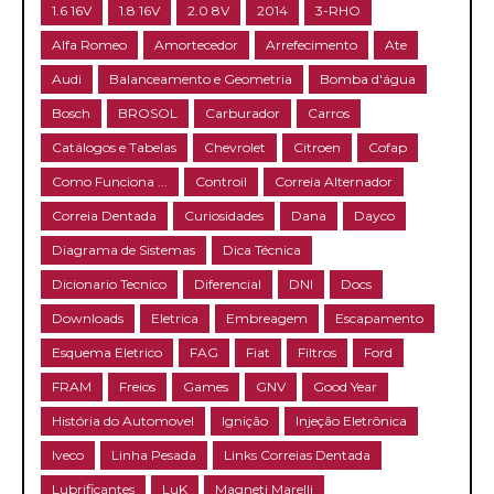
1.6 16V
1.8 16V
2.0 8V
2014
3-RHO
Alfa Romeo
Amortecedor
Arrefecimento
Ate
Audi
Balanceamento e Geometria
Bomba d'água
Bosch
BROSOL
Carburador
Carros
Catálogos e Tabelas
Chevrolet
Citroen
Cofap
Como Funciona ...
Controil
Correia Alternador
Correia Dentada
Curiosidades
Dana
Dayco
Diagrama de Sistemas
Dica Técnica
Dicionario Tecnico
Diferencial
DNI
Docs
Downloads
Eletrica
Embreagem
Escapamento
Esquema Eletrico
FAG
Fiat
Filtros
Ford
FRAM
Freios
Games
GNV
Good Year
História do Automovel
Ignição
Injeção Eletrônica
Iveco
Linha Pesada
Links Correias Dentada
Lubrificantes
LuK
Magneti Marelli