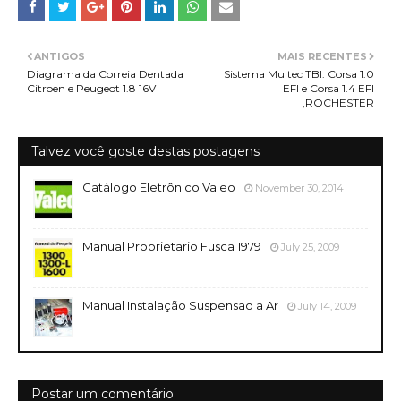
ANTIGOS
MAIS RECENTES
Diagrama da Correia Dentada
Sistema Multec TBI: Corsa 1.0
Citroen e Peugeot 1.8 16V
EFI e Corsa 1.4 EFI
,ROCHESTER
Talvez você goste destas postagens
Catálogo Eletrônico Valeo
November 30, 2014
Manual Proprietario Fusca 1979
July 25, 2009
Manual Instalação Suspensao a Ar
July 14, 2009
Postar um comentário