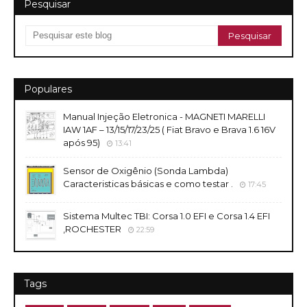
Pesquisar
Populares
Manual Injeção Eletronica - MAGNETI MARELLI
IAW 1AF – 13/15/17/23/25 ( Fiat Bravo e Brava 1.6 16V
após 95)
13:41
Sensor de Oxigênio (Sonda Lambda)
Caracteristicas básicas e como testar .
17:45
Sistema Multec TBI: Corsa 1.0 EFI e Corsa 1.4 EFI
,ROCHESTER
22:59
Tags