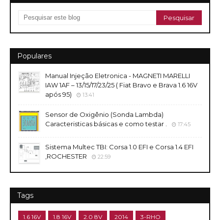
Populares
Manual Injeção Eletronica - MAGNETI MARELLI
IAW 1AF – 13/15/17/23/25 ( Fiat Bravo e Brava 1.6 16V
após 95)
13:41
Sensor de Oxigênio (Sonda Lambda)
Caracteristicas básicas e como testar .
17:45
Sistema Multec TBI: Corsa 1.0 EFI e Corsa 1.4 EFI
,ROCHESTER
22:59
Tags
1.6 16V
1.8 16V
2.0 8V
2014
3-RHO