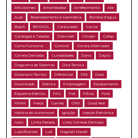
Alfa Romeo
Amortecedor
Arrefecimento
Ate
Audi
Balanceamento e Geometria
Bomba d'água
Bosch
BROSOL
Carburador
Carros
Catálogos e Tabelas
Chevrolet
Citroen
Cofap
Como Funciona ...
Controil
Correia Alternador
Correia Dentada
Curiosidades
Dana
Dayco
Diagrama de Sistemas
Dica Técnica
Dicionario Tecnico
Diferencial
DNI
Docs
Downloads
Eletrica
Embreagem
Escapamento
Esquema Eletrico
FAG
Fiat
Filtros
Ford
FRAM
Freios
Games
GNV
Good Year
História do Automovel
Ignição
Injeção Eletrônica
Iveco
Linha Pesada
Links Correias Dentada
Lubrificantes
LuK
Magneti Marelli