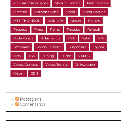
Manual de Instruções
Manual Técnico
Manutenção
Matérias
Mercedes Benz
Motor
Motor Partida
MTE-THOMSON
NGK-NTK
Nissan
Painéis
Peugeot
Pneu
Polias
Recados
Renault
Roda Fônica
Rolamentos
S.Y.L
Sabó
SKF
Softwares
Sonda Lambda
Suspensão
Toyota
TRW
TSA
Tuning
Turbo
VALEO
Videos Curiosos
Videos Técnico
Volkswagen
Weber
ZEN
Postagens
Comentários