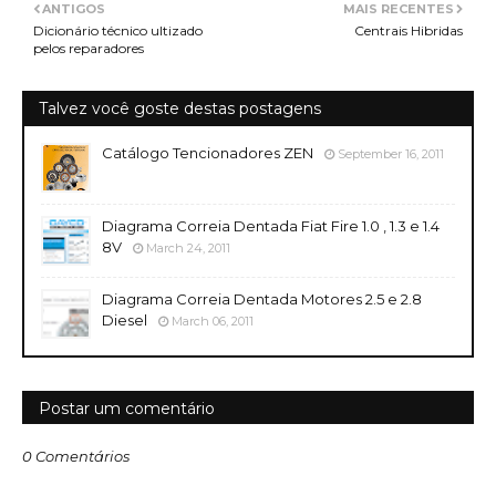
ANTIGOS
MAIS RECENTES
Dicionário técnico ultizado
Centrais Hibridas
pelos reparadores
Talvez você goste destas postagens
Catálogo Tencionadores ZEN
September 16, 2011
Diagrama Correia Dentada Fiat Fire 1.0 , 1.3 e 1.4
8V
March 24, 2011
Diagrama Correia Dentada Motores 2.5 e 2.8
Diesel
March 06, 2011
Postar um comentário
0 Comentários