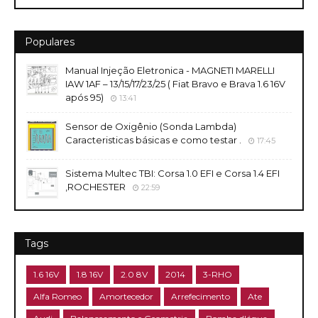
Populares
Manual Injeção Eletronica - MAGNETI MARELLI
IAW 1AF – 13/15/17/23/25 ( Fiat Bravo e Brava 1.6 16V
após 95)
13:41
Sensor de Oxigênio (Sonda Lambda)
Caracteristicas básicas e como testar .
17:45
Sistema Multec TBI: Corsa 1.0 EFI e Corsa 1.4 EFI
,ROCHESTER
22:59
Tags
1.6 16V
1.8 16V
2.0 8V
2014
3-RHO
Alfa Romeo
Amortecedor
Arrefecimento
Ate