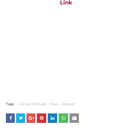
Link
Tags:
Correia Dentada
Docs
Renault