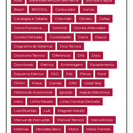
Audi
Balanceamento e Geometria
Bomba d'água
Bosch
BROSOL
Carburador
Carros
Catálogos e Tabelas
Chevrolet
Citroen
Cofap
Como Funciona ...
Controil
Correia Alternador
Correia Dentada
Curiosidades
Dana
Dayco
Diagrama de Sistemas
Dica Técnica
Dicionario Tecnico
Diferencial
DNI
Docs
Downloads
Eletrica
Embreagem
Escapamento
Esquema Eletrico
FAG
Fiat
Filtros
Ford
FRAM
Freios
Games
GNV
Good Year
História do Automovel
Ignição
Injeção Eletrônica
Iveco
Linha Pesada
Links Correias Dentada
Lubrificantes
LuK
Magneti Marelli
Manual de Instruções
Manual Técnico
Manutenção
Matérias
Mercedes Benz
Motor
Motor Partida