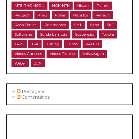
MTE-THOMSON
NGK-NTK
Nissan
Painéis
Peugeot
Pneu
Polias
Recados
Renault
Roda Fônica
Rolamentos
S.Y.L
Sabó
SKF
Softwares
Sonda Lambda
Suspensão
Toyota
TRW
TSA
Tuning
Turbo
VALEO
Videos Curiosos
Videos Técnico
Volkswagen
Weber
ZEN
Postagens
Comentários