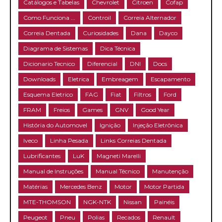
Catálogos e Tabelas
Chevrolet
Citroen
Cofap
Como Funciona ...
Controil
Correia Alternador
Correia Dentada
Curiosidades
Dana
Dayco
Diagrama de Sistemas
Dica Técnica
Dicionario Tecnico
Diferencial
DNI
Docs
Downloads
Eletrica
Embreagem
Escapamento
Esquema Eletrico
FAG
Fiat
Filtros
Ford
FRAM
Freios
Games
GNV
Good Year
História do Automovel
Ignição
Injeção Eletrônica
Iveco
Linha Pesada
Links Correias Dentada
Lubrificantes
LuK
Magneti Marelli
Manual de Instruções
Manual Técnico
Manutenção
Matérias
Mercedes Benz
Motor
Motor Partida
MTE-THOMSON
NGK-NTK
Nissan
Painéis
Peugeot
Pneu
Polias
Recados
Renault