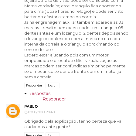
sujeira ou falta de visão pode ser confudido com a
Marca verdadeira; este losangulo fica apontando
para cima ( doze horas no relogio) e pode ser visto
bastando afastar a tampa da correia.
Ja na engrenagem auxiliar tambem aparece as 03
marcas = resalto bem acentuado , um triangulo 05
dentes antes e um lozangulo 12 dentes depois sendo
o lozangulo conferindo com a marca no na capa
interna da correia e o triangulo aproximando do
sensor de fase.
Espero estar ajudando pois com um motor
empoeirado e o local de dificil vizualiazaçao as
marcas podem ser confundidas sim principalmente
se o mecanico se der de frente com um motor ja
sem a correia.
Responder
Excluir
Respostas
Responder
PABLO
08/10/2009, 20:40
Obrigado pela explicação , tenho certeza que vai
ajudar bastante gente !
Responder
Excluir