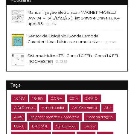
Populares
Manual Injeção Eletronica - MAGNETI MARELLI
IAW 1AF – 13/15/17/23/25 ( Fiat Bravo e Brava 1.6 16V
após 95)
13:41
Sensor de Oxigênio (Sonda Lambda)
Caracteristicas básicas e como testar .
17:45
Sistema Multec TBI: Corsa 1.0 EFI e Corsa 1.4 EFI
,ROCHESTER
22:59
Tags
1.6 16V
1.8 16V
2.0 8V
2014
3-RHO
Alfa Romeo
Amortecedor
Arrefecimento
Ate
Audi
Balanceamento e Geometria
Bomba d'água
Bosch
BROSOL
Carburador
Carros