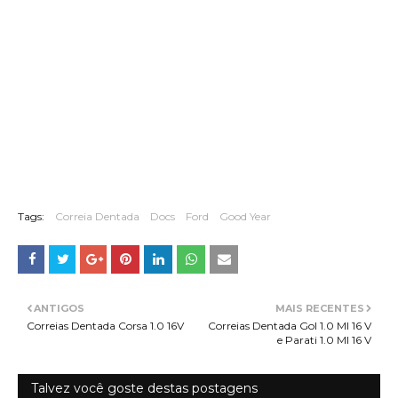
Tags:
Correia Dentada
Docs
Ford
Good Year
ANTIGOS
MAIS RECENTES
Correias Dentada Corsa 1.0 16V
Correias Dentada Gol 1.0 MI 16 V
e Parati 1.0 MI 16 V
Talvez você goste destas postagens