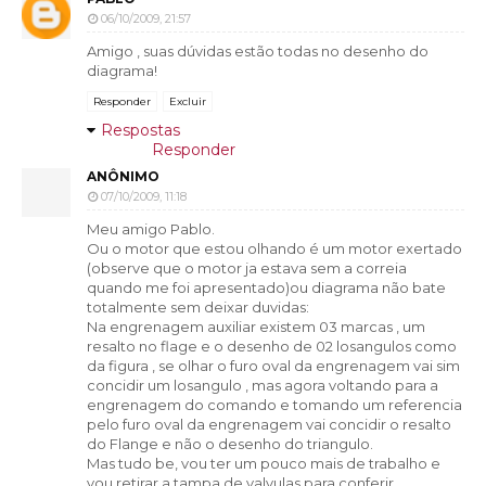
06/10/2009, 21:57
Amigo , suas dúvidas estão todas no desenho do
diagrama!
Responder
Excluir
Respostas
Responder
ANÔNIMO
07/10/2009, 11:18
Meu amigo Pablo.
Ou o motor que estou olhando é um motor exertado
(observe que o motor ja estava sem a correia
quando me foi apresentado)ou diagrama não bate
totalmente sem deixar duvidas:
Na engrenagem auxiliar existem 03 marcas , um
resalto no flage e o desenho de 02 losangulos como
da figura , se olhar o furo oval da engrenagem vai sim
concidir um losangulo , mas agora voltando para a
engrenagem do comando e tomando um referencia
pelo furo oval da engrenagem vai concidir o resalto
do Flange e não o desenho do triangulo.
Mas tudo be, vou ter um pouco mais de trabalho e
vou retirar a tampa de valvulas para conferir