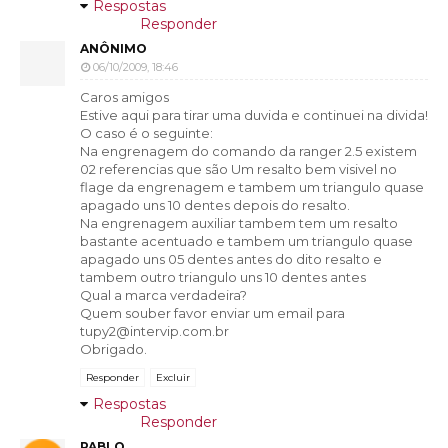
Respostas
Responder
ANÔNIMO
06/10/2009, 18:46
Caros amigos
Estive aqui para tirar uma duvida e continuei na divida!
O caso é o seguinte:
Na engrenagem do comando da ranger 2.5 existem
02 referencias que são Um resalto bem visivel no
flage da engrenagem e tambem um triangulo quase
apagado uns 10 dentes depois do resalto.
Na engrenagem auxiliar tambem tem um resalto
bastante acentuado e tambem um triangulo quase
apagado uns 05 dentes antes do dito resalto e
tambem outro triangulo uns 10 dentes antes
Qual a marca verdadeira?
Quem souber favor enviar um email para
tupy2@intervip.com.br
Obrigado.
Responder
Excluir
Respostas
Responder
PABLO