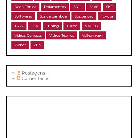
Roda Fônica
Rolamentos
S.Y.L
Sabó
SKF
Softwares
Sonda Lambda
Suspensão
Toyota
TRW
TSA
Tuning
Turbo
VALEO
Videos Curiosos
Videos Técnico
Volkswagen
Weber
ZEN
Postagens
Comentários