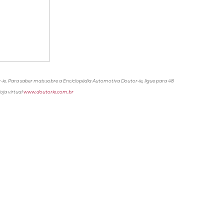
-ie. Para saber mais sobre a Enciclopédia Automotiva Doutor-ie, ligue para 48
oja virtual
www.doutorie.com.br