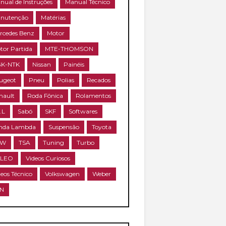
nual de Instruções
Manual Técnico
nutenção
Matérias
rcedes Benz
Motor
tor Partida
MTE-THOMSON
K-NTK
Nissan
Painéis
ugeot
Pneu
Polias
Recados
nault
Roda Fônica
Rolamentos
.L
Sabó
SKF
Softwares
nda Lambda
Suspensão
Toyota
RW
TSA
Tuning
Turbo
ALEO
Videos Curiosos
deos Técnico
Volkswagen
Weber
N