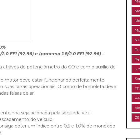
Ma
Ma
Me
Mo
NG
CO%
Pe
/2.0 EFI (92-96) e Ipanema 1.8/2.0 EFI (92-96) -
Re
ta através do potenciômetro do CO e com o auxílio de
S.Y
So
m, o motor deve estar funcionando perfeitamente.
suas faixas operacionais. O corpo de borboleta deve
T
das falsas de ar.
V
Vi
ventoinha seja acionada pela segunda vez;
ZE
 escapamento do veículo;
consiga obter um índice entre 0,5 e 1,0% de monóxido
e.