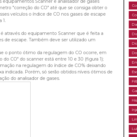
s equipamentos Scanner e analisador de gases
Co
âmetro "correção do CO" até que se consiga obter o
ses veículos o índice de CO nos gases de escape
Co
 1.
Da
é através do equipamento Scanner que é feita a
Di
es de escape. Também deve ser utilizado um
Di
 que o ponto ótimo da regulagem do CO ocorre, em
Do
do CO" do scanner está entre 10 e 30 (figura 1);
Em
oximação na regulagem do índice de CO% deixando
a indicada. Porém, só serão obtidos níveis ótimos de
Es
ção do analisador de gases.
Fil
Ga
Hi
Inj
Li
Lu