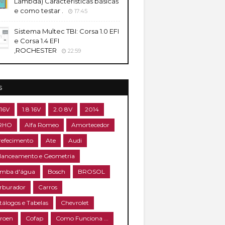
Lambda) Caracteristicas básicas
e como testar .
17:45
Sistema Multec TBI: Corsa 1.0 EFI
e Corsa 1.4 EFI
,ROCHESTER
22:59
s
 16V
1.8 16V
2.0 8V
2014
RHO
Alfa Romeo
Amortecedor
refecimento
Ate
Audi
lanceamento e Geometria
mba d'água
Bosch
BROSOL
rburador
Carros
tálogos e Tabelas
Chevrolet
troen
Cofap
Como Funciona ...