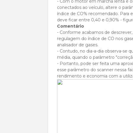
- Com o motor em marcha lenta e o
conectados ao veículo, altere o par
índice de CO% recomendado. Para es
deve ficar entre 0,40 e 0,90% - figura
Comentário
- Conforme acabamos de descrever, 
regulagem do índice de CO nos gas
analisador de gases.
- Contudo, no dia-a-dia observa-se
média, quando o parâmetro "correção 
- Portanto, pode ser feita uma apr
esse parâmetro do scanner nessa faix
rendimento e economia com a utiliza