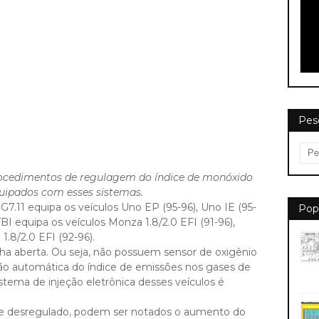
Pes
rocedimentos de regulagem do índice de monóxido
uipados com esses sistemas.
G7.11 equipa os veículos Uno EP (95-96), Uno IE (95-
Pop
BI equipa os veículos Monza 1.8/2.0 EFI (91-96),
1.8/2.0 EFI (92-96).
a aberta. Ou seja, não possuem sensor de oxigênio
ção automática do índice de emissões nos gases de
istema de injeção eletrônica desses veículos é
e desregulado, podem ser notados o aumento do