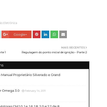
ão Eletrônica
Google+
MAIS RECENTES
rte 1
Regulagem do ponto inicial de ignição - Parte 2
ns
o Manual Proprietário Silverado e Grand
or Omega 3.0
February 14, 2011
res GM 1.0, 1.4, 1.6, 1.8, 2.0 e 2.2 de 8