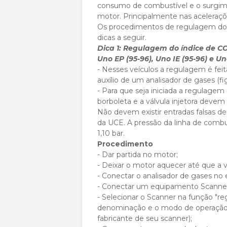
consumo de combustível e o surgime
motor. Principalmente nas aceleraçõ
Os procedimentos de regulagem do í
dicas a seguir.
Dica 1: Regulagem do índice de C
Uno EP (95-96), Uno IE (95-96) e Un
- Nesses veículos a regulagem é fe
auxílio de um analisador de gases (fig
- Para que seja iniciada a regulage
borboleta e a válvula injetora deve
Não devem existir entradas falsas 
da UCE. A pressão da linha de combu
1,10 bar.
Procedimento
- Dar partida no motor;
- Deixar o motor aquecer até que a 
- Conectar o analisador de gases no
- Conectar um equipamento Scanner 
- Selecionar o Scanner na função "r
denominação e o modo de operação 
fabricante de seu scanner);