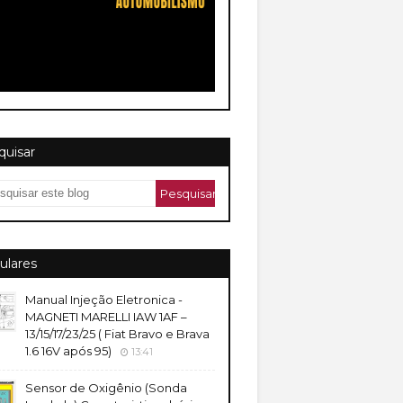
quisar
ulares
Manual Injeção Eletronica -
MAGNETI MARELLI IAW 1AF –
13/15/17/23/25 ( Fiat Bravo e Brava
1.6 16V após 95)
13:41
Sensor de Oxigênio (Sonda