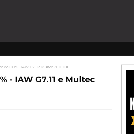
 do CO% - IAW G7.11 e Multec 700 TBI
 - IAW G7.11 e Multec