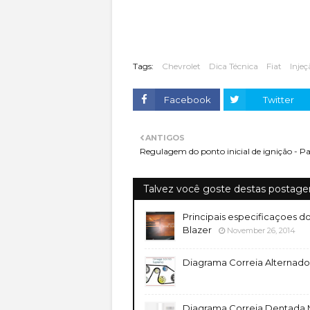
Tags:
Chevrolet
Dica Técnica
Fiat
Injeç
Facebook
Twitter
ANTIGOS
Regulagem do ponto inicial de ignição - Pa
Talvez você goste destas postage
Principais especificaçoes d
Blazer
November 26, 2014
Diagrama Correia Alternad
Diagrama Correia Dentada Moto