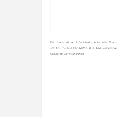
Essa dica foi retirada da Enciclopédia Automotiva Doutor
3234.6781 / 48 3234.3967 (NOVOS TELEFONES) ou visite a l
Colaborou: Válter Ravagnani