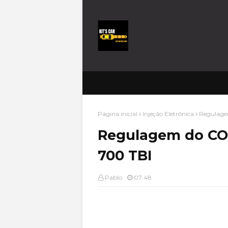
Página inicial
Injeção Eletrônica
Regulagem
Regulagem do CO%
700 TBI
Pablo
07:48