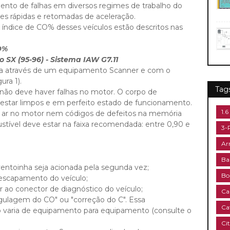
nto de falhas em diversos regimes de trabalho do
es rápidas e retomadas de aceleração.
ndice de CO% desses veículos estão descritos nas
O%
o SX (95-96) - Sistema IAW G7.11
ita através de um equipamento Scanner e com o
ura 1).
Tag
m não deve haver falhas no motor. O corpo de
m estar limpos e em perfeito estado de funcionamento.
1.6
de ar no motor nem códigos de defeitos na memória
stível deve estar na faixa recomendada: entre 0,90 e
3-
Ar
Ba
ventoinha seja acionada pela segunda vez;
Bo
 escapamento do veículo;
ao conector de diagnóstico do veículo;
Ca
egulagem do CO" ou "correção do C". Essa
Ca
varia de equipamento para equipamento (consulte o
Ci