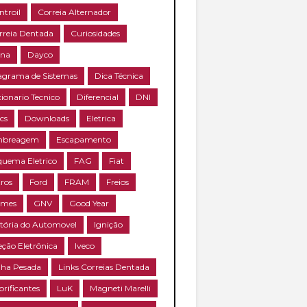
ntroil
Correia Alternador
rreia Dentada
Curiosidades
na
Dayco
agrama de Sistemas
Dica Técnica
cionario Tecnico
Diferencial
DNI
cs
Downloads
Eletrica
breagem
Escapamento
quema Eletrico
FAG
Fiat
tros
Ford
FRAM
Freios
mes
GNV
Good Year
stória do Automovel
Ignição
eção Eletrônica
Iveco
nha Pesada
Links Correias Dentada
brificantes
LuK
Magneti Marelli