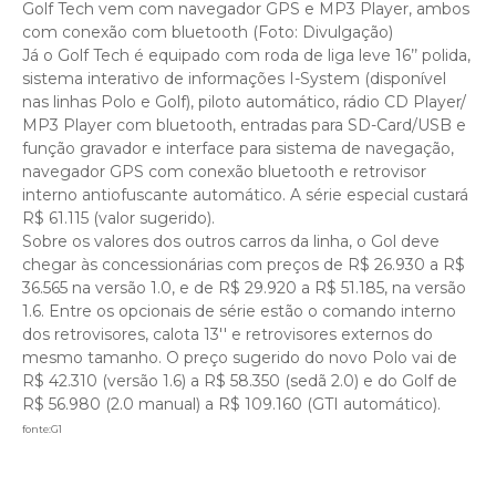
Golf Tech vem com navegador GPS e MP3 Player, ambos
com conexão com bluetooth (Foto: Divulgação)
Já o Golf Tech é equipado com roda de liga leve 16’’ polida,
sistema interativo de informações I-System (disponível
nas linhas Polo e Golf), piloto automático, rádio CD Player/
MP3 Player com bluetooth, entradas para SD-Card/USB e
função gravador e interface para sistema de navegação,
navegador GPS com conexão bluetooth e retrovisor
interno antiofuscante automático. A série especial custará
R$ 61.115 (valor sugerido).
Sobre os valores dos outros carros da linha, o Gol deve
chegar às concessionárias com preços de R$ 26.930 a R$
36.565 na versão 1.0, e de R$ 29.920 a R$ 51.185, na versão
1.6. Entre os opcionais de série estão o comando interno
dos retrovisores, calota 13'' e retrovisores externos do
mesmo tamanho. O preço sugerido do novo Polo vai de
R$ 42.310 (versão 1.6) a R$ 58.350 (sedã 2.0) e do Golf de
R$ 56.980 (2.0 manual) a R$ 109.160 (GTI automático).
fonte:G1