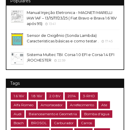
Populares
Manual Injeção Eletronica - MAGNETI MARELLI
IAW 1AF – 13/15/17/23/25 ( Fiat Bravo e Brava 1.6 16V
após 95)
13:41
Sensor de Oxigênio (Sonda Lambda)
Caracteristicas básicas e como testar .
17:45
Sistema Multec TBI: Corsa 1.0 EFI e Corsa 1.4 EFI
,ROCHESTER
22:59
Tags
1.6 16V
1.8 16V
2.0 8V
2014
3-RHO
Alfa Romeo
Amortecedor
Arrefecimento
Ate
Audi
Balanceamento e Geometria
Bomba d'água
Bosch
BROSOL
Carburador
Carros