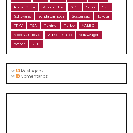
Roda Fônica
Rolamentos
S.Y.L
Sabó
SKF
Softwares
Sonda Lambda
Suspensão
Toyota
TRW
TSA
Tuning
Turbo
VALEO
Videos Curiosos
Videos Técnico
Volkswagen
Weber
ZEN
Postagens
Comentários