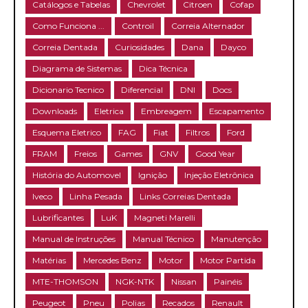
Catálogos e Tabelas
Chevrolet
Citroen
Cofap
Como Funciona ...
Controil
Correia Alternador
Correia Dentada
Curiosidades
Dana
Dayco
Diagrama de Sistemas
Dica Técnica
Dicionario Tecnico
Diferencial
DNI
Docs
Downloads
Eletrica
Embreagem
Escapamento
Esquema Eletrico
FAG
Fiat
Filtros
Ford
FRAM
Freios
Games
GNV
Good Year
História do Automovel
Ignição
Injeção Eletrônica
Iveco
Linha Pesada
Links Correias Dentada
Lubrificantes
LuK
Magneti Marelli
Manual de Instruções
Manual Técnico
Manutenção
Matérias
Mercedes Benz
Motor
Motor Partida
MTE-THOMSON
NGK-NTK
Nissan
Painéis
Peugeot
Pneu
Polias
Recados
Renault