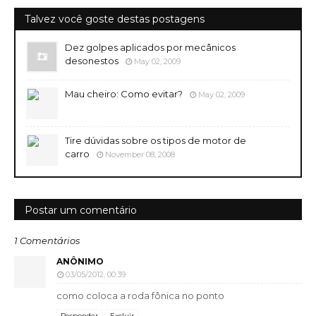
Talvez você goste destas postagens
Dez golpes aplicados por mecânicos
desonestos
May 02, 2009
Mau cheiro: Como evitar?
May 02, 2009
Tire dúvidas sobre os tipos de motor de
carro
November 08, 2008
Postar um comentário
1 Comentários
ANÔNIMO
03/05/2012, 00:39
como coloca a roda fônica no ponto
Responder
Excluir