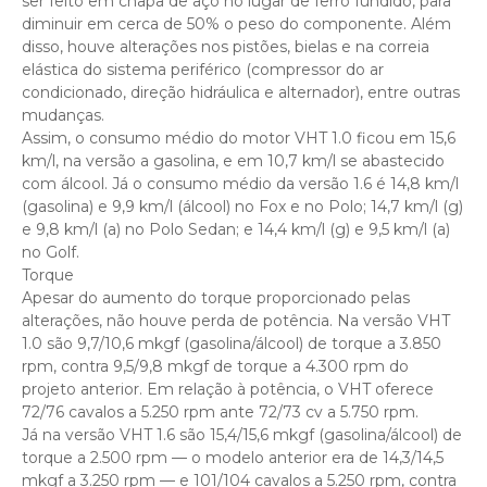
ser feito em chapa de aço no lugar de ferro fundido, para
diminuir em cerca de 50% o peso do componente. Além
disso, houve alterações nos pistões, bielas e na correia
elástica do sistema periférico (compressor do ar
condicionado, direção hidráulica e alternador), entre outras
mudanças.
Assim, o consumo médio do motor VHT 1.0 ficou em 15,6
km/l, na versão a gasolina, e em 10,7 km/l se abastecido
com álcool. Já o consumo médio da versão 1.6 é 14,8 km/l
(gasolina) e 9,9 km/l (álcool) no Fox e no Polo; 14,7 km/l (g)
e 9,8 km/l (a) no Polo Sedan; e 14,4 km/l (g) e 9,5 km/l (a)
no Golf.
Torque
Apesar do aumento do torque proporcionado pelas
alterações, não houve perda de potência. Na versão VHT
1.0 são 9,7/10,6 mkgf (gasolina/álcool) de torque a 3.850
rpm, contra 9,5/9,8 mkgf de torque a 4.300 rpm do
projeto anterior. Em relação à potência, o VHT oferece
72/76 cavalos a 5.250 rpm ante 72/73 cv a 5.750 rpm.
Já na versão VHT 1.6 são 15,4/15,6 mkgf (gasolina/álcool) de
torque a 2.500 rpm — o modelo anterior era de 14,3/14,5
mkgf a 3.250 rpm — e 101/104 cavalos a 5.250 rpm, contra