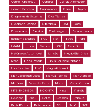
Como Funciona ...
Controil
Correia Alternador
Correia Dentada
Curiosidades
Dana
Dayco
Diagrama de Sistemas
Dica Técnica
Dicionario Tecnico
Diferencial
DNI
Docs
Downloads
Eletrica
Embreagem
Escapamento
Esquema Eletrico
FAG
Fiat
Filtros
Ford
FRAM
Freios
Games
GNV
Good Year
História do Automovel
Ignição
Injeção Eletrônica
Iveco
Linha Pesada
Links Correias Dentada
Lubrificantes
LuK
Magneti Marelli
Manual de Instruções
Manual Técnico
Manutenção
Matérias
Mercedes Benz
Motor
Motor Partida
MTE-THOMSON
NGK-NTK
Nissan
Painéis
Peugeot
Pneu
Polias
Recados
Renault
Roda Fônica
Rolamentos
S.Y.L
Sabó
SKF