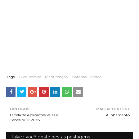
Tags:
Dica Técnica
Manutenção
Matérias
Motor
ANTIGOS
MAIS RECENTES
Tabela de Aplicações Velas e
Alinhamento
Cabos NGK 2007
Talvez você goste destas postagens