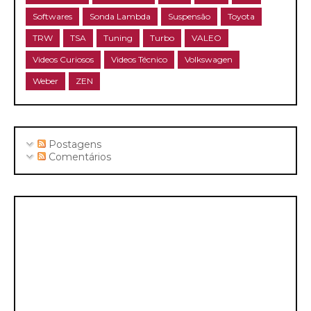
Softwares
Sonda Lambda
Suspensão
Toyota
TRW
TSA
Tuning
Turbo
VALEO
Videos Curiosos
Videos Técnico
Volkswagen
Weber
ZEN
Postagens
Comentários