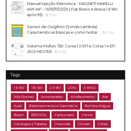
Manual Injeção Eletronica - MAGNETI MARELLI
IAW 1AF – 13/15/17/23/25 ( Fiat Bravo e Brava 1.6 16V
após 95)
13:41
Sensor de Oxigênio (Sonda Lambda)
Caracteristicas básicas e como testar .
17:45
Sistema Multec TBI: Corsa 1.0 EFI e Corsa 1.4 EFI
,ROCHESTER
22:59
Tags
1.6 16V
1.8 16V
2.0 8V
2014
3-RHO
Alfa Romeo
Amortecedor
Arrefecimento
Ate
Audi
Balanceamento e Geometria
Bomba d'água
Bosch
BROSOL
Carburador
Carros
Catálogos e Tabelas
Chevrolet
Citroen
Cofap