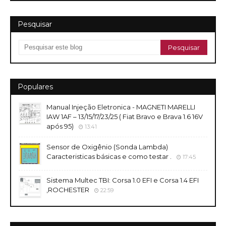
Pesquisar
Populares
Manual Injeção Eletronica - MAGNETI MARELLI
IAW 1AF – 13/15/17/23/25 ( Fiat Bravo e Brava 1.6 16V
após 95)
13:41
Sensor de Oxigênio (Sonda Lambda)
Caracteristicas básicas e como testar .
17:45
Sistema Multec TBI: Corsa 1.0 EFI e Corsa 1.4 EFI
,ROCHESTER
22:59