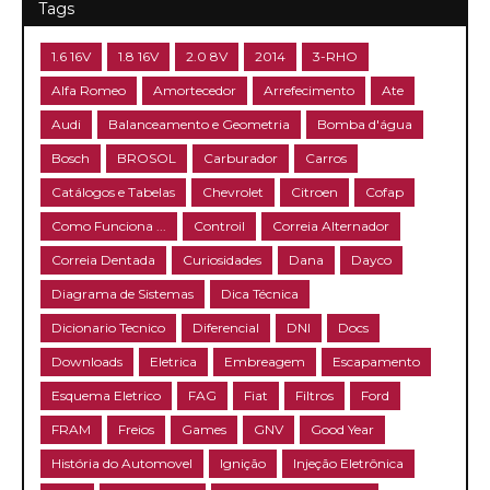
Tags
1.6 16V
1.8 16V
2.0 8V
2014
3-RHO
Alfa Romeo
Amortecedor
Arrefecimento
Ate
Audi
Balanceamento e Geometria
Bomba d'água
Bosch
BROSOL
Carburador
Carros
Catálogos e Tabelas
Chevrolet
Citroen
Cofap
Como Funciona ...
Controil
Correia Alternador
Correia Dentada
Curiosidades
Dana
Dayco
Diagrama de Sistemas
Dica Técnica
Dicionario Tecnico
Diferencial
DNI
Docs
Downloads
Eletrica
Embreagem
Escapamento
Esquema Eletrico
FAG
Fiat
Filtros
Ford
FRAM
Freios
Games
GNV
Good Year
História do Automovel
Ignição
Injeção Eletrônica