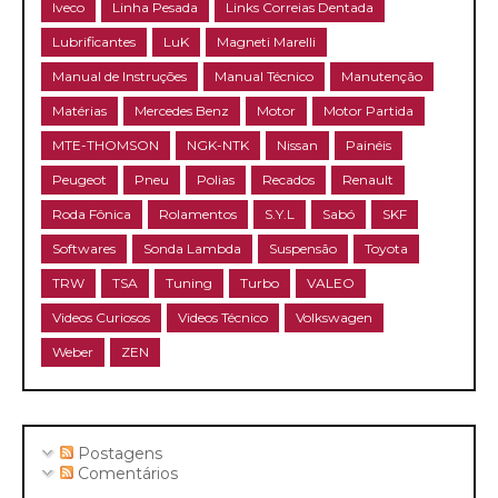
Iveco
Linha Pesada
Links Correias Dentada
Lubrificantes
LuK
Magneti Marelli
Manual de Instruções
Manual Técnico
Manutenção
Matérias
Mercedes Benz
Motor
Motor Partida
MTE-THOMSON
NGK-NTK
Nissan
Painéis
Peugeot
Pneu
Polias
Recados
Renault
Roda Fônica
Rolamentos
S.Y.L
Sabó
SKF
Softwares
Sonda Lambda
Suspensão
Toyota
TRW
TSA
Tuning
Turbo
VALEO
Videos Curiosos
Videos Técnico
Volkswagen
Weber
ZEN
Postagens
Comentários