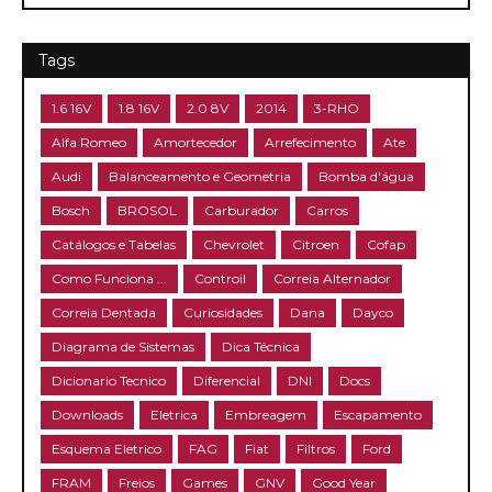
Tags
1.6 16V
1.8 16V
2.0 8V
2014
3-RHO
Alfa Romeo
Amortecedor
Arrefecimento
Ate
Audi
Balanceamento e Geometria
Bomba d'água
Bosch
BROSOL
Carburador
Carros
Catálogos e Tabelas
Chevrolet
Citroen
Cofap
Como Funciona ...
Controil
Correia Alternador
Correia Dentada
Curiosidades
Dana
Dayco
Diagrama de Sistemas
Dica Técnica
Dicionario Tecnico
Diferencial
DNI
Docs
Downloads
Eletrica
Embreagem
Escapamento
Esquema Eletrico
FAG
Fiat
Filtros
Ford
FRAM
Freios
Games
GNV
Good Year