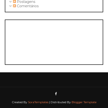
Postagens
Comentários
Created By
SoraTemplates
| Distributed By
Blogger Template