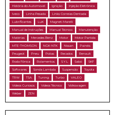
História do Automovel
Ignição
Injeção Eletrônica
Iveco
Linha Pesada
Links Correias Dentada
Lubrificantes
LuK
Magneti Marelli
Manual de Instruções
Manual Técnico
Manutenção
Matérias
Mercedes Benz
Motor
Motor Partida
MTE-THOMSON
NGK-NTK
Nissan
Painéis
Peugeot
Pneu
Polias
Recados
Renault
Roda Fônica
Rolamentos
S.Y.L
Sabó
SKF
Softwares
Sonda Lambda
Suspensão
Toyota
TRW
TSA
Tuning
Turbo
VALEO
Videos Curiosos
Videos Técnico
Volkswagen
Weber
ZEN