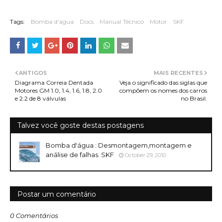
Tags:
Bomba d'água
Docs
Manual Técnico
Motor
SKF
ANTIGOS
MAIS RECENTES
Diagrama Correia Dentada
Veja o significado das siglas que
Motores GM 1.0, 1.4, 1.6, 1.8, 2.0
compõem os nomes dos carros
e 2.2 de 8 válvulas
no Brasil.
Talvez você goste destas postagens
Bomba d'água : Desmontagem,montagem e
análise de falhas. SKF
October 29, 2010
Postar um comentário
0 Comentários