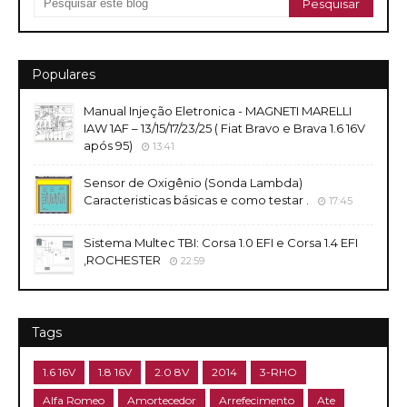
Populares
Manual Injeção Eletronica - MAGNETI MARELLI
IAW 1AF – 13/15/17/23/25 ( Fiat Bravo e Brava 1.6 16V
após 95)
13:41
Sensor de Oxigênio (Sonda Lambda)
Caracteristicas básicas e como testar .
17:45
Sistema Multec TBI: Corsa 1.0 EFI e Corsa 1.4 EFI
,ROCHESTER
22:59
Tags
1.6 16V
1.8 16V
2.0 8V
2014
3-RHO
Alfa Romeo
Amortecedor
Arrefecimento
Ate