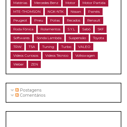
Matérias
Mercedes Benz
Motor
Motor Partida
MTE-THOMSON
NGK-NTK
Nissan
Painéis
Peugeot
Pneu
Polias
Recados
Renault
Roda Fônica
Rolamentos
S.Y.L
Sabó
SKF
Softwares
Sonda Lambda
Suspensão
Toyota
TRW
TSA
Tuning
Turbo
VALEO
Videos Curiosos
Videos Técnico
Volkswagen
Weber
ZEN
Postagens
Comentários