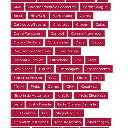
Audi
Balanceamento e Geometria
Bomba d'água
Bosch
BROSOL
Carburador
Carros
Catálogos e Tabelas
Chevrolet
Citroen
Cofap
Como Funciona ...
Controil
Correia Alternador
Correia Dentada
Curiosidades
Dana
Dayco
Diagrama de Sistemas
Dica Técnica
Dicionario Tecnico
Diferencial
DNI
Docs
Downloads
Eletrica
Embreagem
Escapamento
Esquema Eletrico
FAG
Fiat
Filtros
Ford
FRAM
Freios
Games
GNV
Good Year
História do Automovel
Ignição
Injeção Eletrônica
Iveco
Linha Pesada
Links Correias Dentada
Lubrificantes
LuK
Magneti Marelli
Manual de Instruções
Manual Técnico
Manutenção