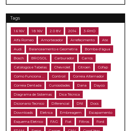
Tags
1.6 16V
1.8 16V
2.0 8V
2014
3-RHO
Alfa Romeo
Amortecedor
Arrefecimento
Ate
Audi
Balanceamento e Geometria
Bomba d'água
Bosch
BROSOL
Carburador
Carros
Catálogos e Tabelas
Chevrolet
Citroen
Cofap
Como Funciona ...
Controil
Correia Alternador
Correia Dentada
Curiosidades
Dana
Dayco
Diagrama de Sistemas
Dica Técnica
Dicionario Tecnico
Diferencial
DNI
Docs
Downloads
Eletrica
Embreagem
Escapamento
Esquema Eletrico
FAG
Fiat
Filtros
Ford
FRAM
Freios
Games
GNV
Good Year