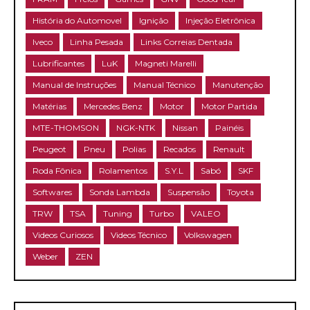
História do Automovel
Ignição
Injeção Eletrônica
Iveco
Linha Pesada
Links Correias Dentada
Lubrificantes
LuK
Magneti Marelli
Manual de Instruções
Manual Técnico
Manutenção
Matérias
Mercedes Benz
Motor
Motor Partida
MTE-THOMSON
NGK-NTK
Nissan
Painéis
Peugeot
Pneu
Polias
Recados
Renault
Roda Fônica
Rolamentos
S.Y.L
Sabó
SKF
Softwares
Sonda Lambda
Suspensão
Toyota
TRW
TSA
Tuning
Turbo
VALEO
Videos Curiosos
Videos Técnico
Volkswagen
Weber
ZEN