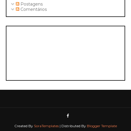
Postagens
Comentários
Created By
SoraTemplates
| Distributed By
Blogger Template