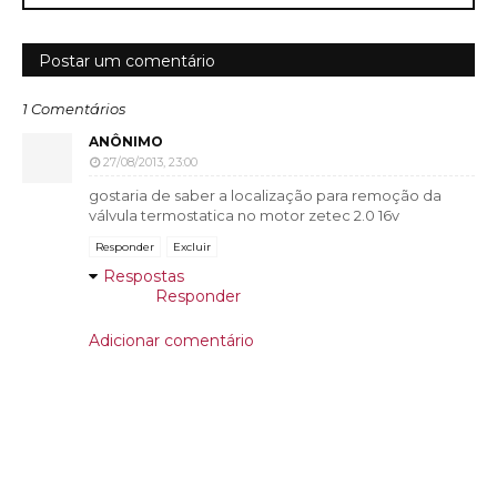
Postar um comentário
1 Comentários
ANÔNIMO
27/08/2013, 23:00
gostaria de saber a localização para remoção da
válvula termostatica no motor zetec 2.0 16v
Responder
Excluir
Respostas
Responder
Adicionar comentário