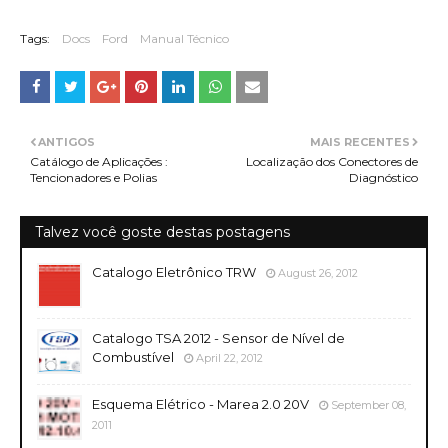
Tags:
Docs
Ford
Manual Técnico
ANTIGOS
MAIS RECENTES
Catálogo de Aplicações :
Localização dos Conectores de
Tencionadores e Polias
Diagnóstico
Talvez você goste destas postagens
Catalogo Eletrônico TRW
August 26, 2012
Catalogo TSA 2012 - Sensor de Nível de
Combustível
April 22, 2012
Esquema Elétrico - Marea 2.0 20V
September 08,
2011