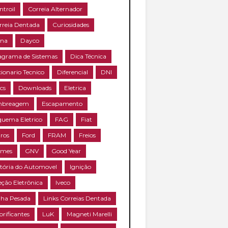
ntroil
Correia Alternador
rreia Dentada
Curiosidades
na
Dayco
agrama de Sistemas
Dica Técnica
cionario Tecnico
Diferencial
DNI
cs
Downloads
Eletrica
breagem
Escapamento
quema Eletrico
FAG
Fiat
tros
Ford
FRAM
Freios
mes
GNV
Good Year
stória do Automovel
Ignição
eção Eletrônica
Iveco
nha Pesada
Links Correias Dentada
brificantes
LuK
Magneti Marelli