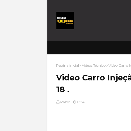
Página inicial
Videos Técnico
Video Carro I
Video Carro Injeç
18 .
Pablo
11:24