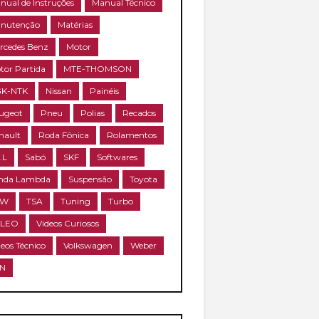
nual de Instruções
Manual Técnico
nutenção
Matérias
rcedes Benz
Motor
tor Partida
MTE-THOMSON
K-NTK
Nissan
Painéis
ugeot
Pneu
Polias
Recados
nault
Roda Fônica
Rolamentos
.L
Sabó
SKF
Softwares
nda Lambda
Suspensão
Toyota
RW
TSA
Tuning
Turbo
ALEO
Videos Curiosos
deos Técnico
Volkswagen
Weber
N