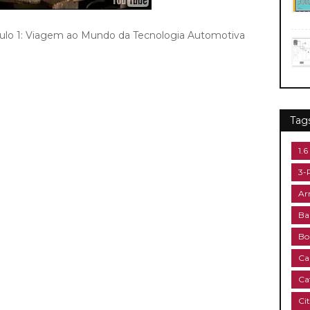
ódulo 1: Viagem ao Mundo da Tecnologia Automotiva
Tag
1.6
3-
Ar
Ba
Bo
Ca
Ca
Ci