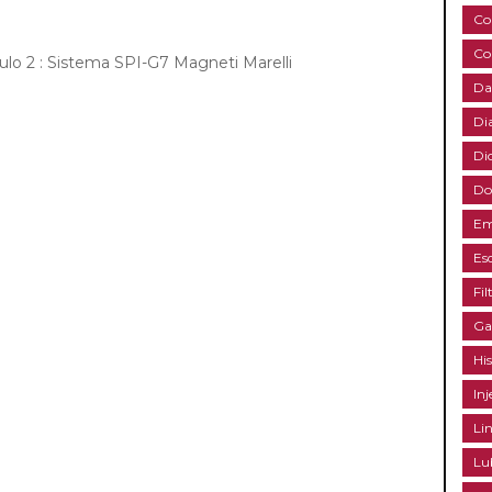
Co
Co
ulo 2 : Sistema SPI-G7 Magneti Marelli
Da
Di
Di
Do
Em
Es
Fil
Ga
Hi
Inj
Li
Lu