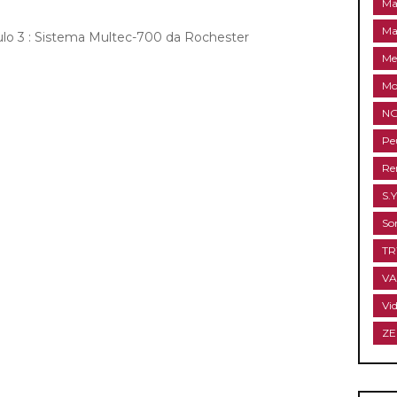
Ma
Ma
ulo 3 : Sistema Multec-700 da Rochester
Me
Mo
NG
Pe
Re
S.Y
So
T
V
Vi
ZE