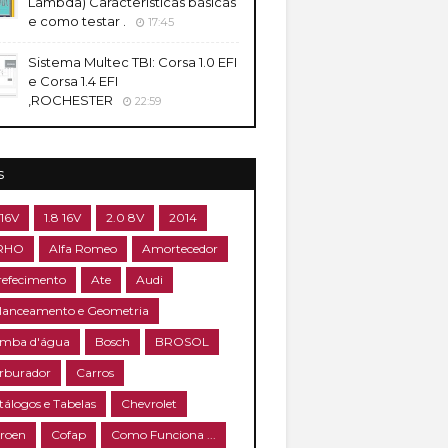
Lambda) Caracteristicas básicas
e como testar .
17:45
Sistema Multec TBI: Corsa 1.0 EFI
e Corsa 1.4 EFI
,ROCHESTER
22:59
s
 16V
1.8 16V
2.0 8V
2014
RHO
Alfa Romeo
Amortecedor
refecimento
Ate
Audi
lanceamento e Geometria
mba d'água
Bosch
BROSOL
rburador
Carros
tálogos e Tabelas
Chevrolet
troen
Cofap
Como Funciona ...