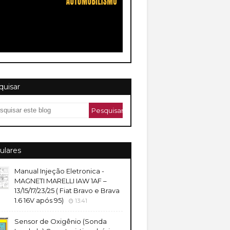
quisar
ulares
Manual Injeção Eletronica -
MAGNETI MARELLI IAW 1AF –
13/15/17/23/25 ( Fiat Bravo e Brava
1.6 16V após 95)
13:41
Sensor de Oxigênio (Sonda