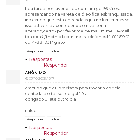
boa tarde,por favor estou com um gol 99Mi esta
apresentando na vareta de óleo fica esbranquissada,
indicando que esta entrando agua no karter mas se
isso estivesse acontecendo o nivel seria
alterado,certo?,por favor me de ma luz. meu e-mail
tonibon4@hotmail.com meus telefones:14-81461942
ou 14-88119317 grato
Responder
Excluir
Respostas
Responder
ANÔNIMO
03/10/2009, 18:17
era tudo que eu precisava para trocar a correia
dentada e o tensor do gol 1.0 at
obrigado .... até outro dia ..
naldo
Responder
Excluir
Respostas
Responder