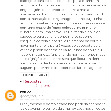
cabeçote para coicidir com a da polia e também
removi a pólia do vira brequinho achei a marcação na
engrenagém que percorre a correia mas a
marcação no bloco do motor não achei para coicidir
com a marcação da engrenagem como eu ja tinha
removido a velha coloquei a nova e retirrei as velas e
com uma chave de fenda coloquei no primeiro
cilindro e com uma chave 19 fui girrando a polia do
cabeçote para achar o ponto morto superrior
estiquei a correia e apertei o rolamento da correia
novamente girei a polia 2 vezes do cabeçote para
ver se o piston pegasse na vauvula não pegou e eu
liguei o motor esta funcionando normaumente mas a
luz da ignição esta assezo sera que ficou um dente a
menos ou um dente a mais colocado errado se
auguem puder me esclarecer este fato eu agradeso .
Responder
Excluir
Respostas
Responder
PABLO
06/10/2009, 13:16
Olha , mesmo o ponto errado não poderia acender a
luz de avaria no painel , da uma revisada nos chicotes