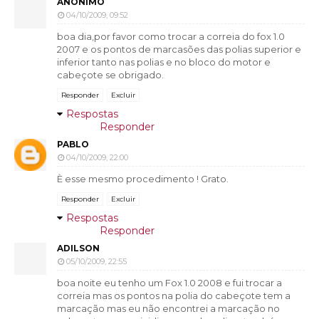
ANÔNIMO
04/10/2009, 09:52
boa dia,por favor como trocar a correia do fox 1.0
2007 e os pontos de marcasões das polias superior e
inferior tanto nas polias e no bloco do motor e
cabeçote se obrigado.
Responder
Excluir
Respostas
Responder
PABLO
04/10/2009, 22:00
È esse mesmo procedimento ! Grato.
Responder
Excluir
Respostas
Responder
ADILSON
05/10/2009, 22:55
boa noite eu tenho um Fox 1.0 2008 e fui trocar a
correia mas os pontos na polia do cabeçote tem a
marcação mas eu não encontrei a marcação no