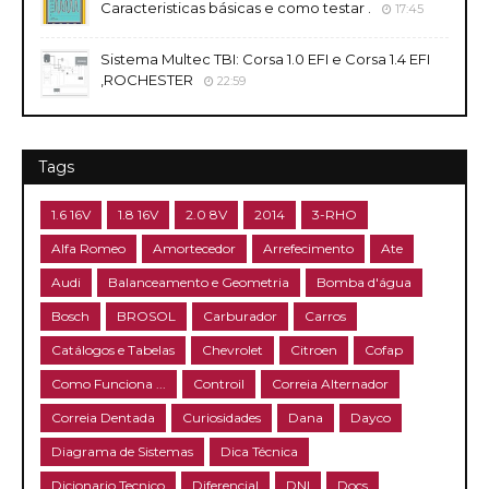
Caracteristicas básicas e como testar .
17:45
Sistema Multec TBI: Corsa 1.0 EFI e Corsa 1.4 EFI
,ROCHESTER
22:59
Tags
1.6 16V
1.8 16V
2.0 8V
2014
3-RHO
Alfa Romeo
Amortecedor
Arrefecimento
Ate
Audi
Balanceamento e Geometria
Bomba d'água
Bosch
BROSOL
Carburador
Carros
Catálogos e Tabelas
Chevrolet
Citroen
Cofap
Como Funciona ...
Controil
Correia Alternador
Correia Dentada
Curiosidades
Dana
Dayco
Diagrama de Sistemas
Dica Técnica
Dicionario Tecnico
Diferencial
DNI
Docs