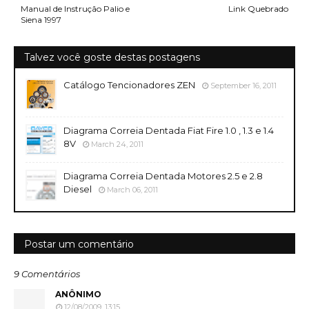
Manual de Instrução Palio e
Link Quebrado
Siena 1997
Talvez você goste destas postagens
Catálogo Tencionadores ZEN
September 16, 2011
Diagrama Correia Dentada Fiat Fire 1.0 , 1.3 e 1.4
8V
March 24, 2011
Diagrama Correia Dentada Motores 2.5 e 2.8
Diesel
March 06, 2011
Postar um comentário
9 Comentários
ANÔNIMO
12/08/2009, 13:15