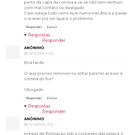
perto da capa da correia e ve se não tem nenhum
com mal contato ou desligado.
Caso esteja tudo certo leve numa mecânica e passe
o scaner pra ver qual é o problema.
Responder
Excluir
Respostas
Responder
ANÔNIMO
23/10/2009, 14:00
Boa tarde.
O que preciso remover ou soltar para ter acesso à
correia do fox?
Obrigado
Responder
Excluir
Respostas
Responder
ANÔNIMO
24/10/2009, 01:22
presiso de iformaçao sob a contagen das velas e o