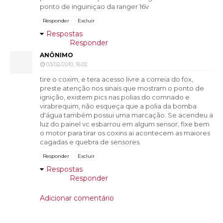
ponto de inguiniçao da ranger 16v
Responder
Excluir
Respostas
Responder
ANÔNIMO
03/02/2010, 16:02
tire o coxim, e tera acesso livre a correia do fox,
preste atenção nos sinais que mostram o ponto de
ignição, existem pics nas polias do comnado e
virabrequim, não esqueça que a polia da bomba
d'água também possui uma marcação. Se acendeu a
luz do painel vc esbarrou em algum sensor, fixe bem
o motor para tirar os coxins ai acontecem as maiores
cagadas e quebra de sensores.
Responder
Excluir
Respostas
Responder
Adicionar comentário