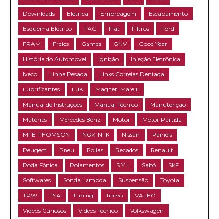
Downloads
Eletrica
Embreagem
Escapamento
Esquema Eletrico
FAG
Fiat
Filtros
Ford
FRAM
Freios
Games
GNV
Good Year
História do Automovel
Ignição
Injeção Eletrônica
Iveco
Linha Pesada
Links Correias Dentada
Lubrificantes
LuK
Magneti Marelli
Manual de Instruções
Manual Técnico
Manutenção
Matérias
Mercedes Benz
Motor
Motor Partida
MTE-THOMSON
NGK-NTK
Nissan
Painéis
Peugeot
Pneu
Polias
Recados
Renault
Roda Fônica
Rolamentos
S.Y.L
Sabó
SKF
Softwares
Sonda Lambda
Suspensão
Toyota
TRW
TSA
Tuning
Turbo
VALEO
Videos Curiosos
Videos Técnico
Volkswagen