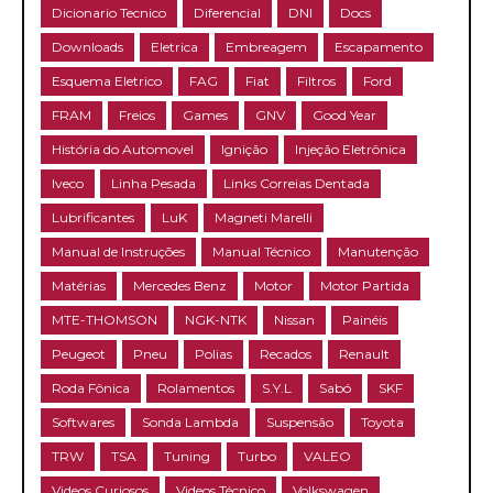
Dicionario Tecnico
Diferencial
DNI
Docs
Downloads
Eletrica
Embreagem
Escapamento
Esquema Eletrico
FAG
Fiat
Filtros
Ford
FRAM
Freios
Games
GNV
Good Year
História do Automovel
Ignição
Injeção Eletrônica
Iveco
Linha Pesada
Links Correias Dentada
Lubrificantes
LuK
Magneti Marelli
Manual de Instruções
Manual Técnico
Manutenção
Matérias
Mercedes Benz
Motor
Motor Partida
MTE-THOMSON
NGK-NTK
Nissan
Painéis
Peugeot
Pneu
Polias
Recados
Renault
Roda Fônica
Rolamentos
S.Y.L
Sabó
SKF
Softwares
Sonda Lambda
Suspensão
Toyota
TRW
TSA
Tuning
Turbo
VALEO
Videos Curiosos
Videos Técnico
Volkswagen