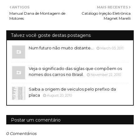
ANTIGOS
MAIS RECENTES
Manual Dana de Montagem de
Catálogo Injeção Eletrônica
Motores
Magnet Marelli
Talvez você goste destas postagens
Num futuro não muito distante...
March 03, 2011
Veja o significado das siglas que compõem os
nomes dos carros no Brasil.
November 22, 2010
Saiba a origem de veiculos pelo prefixo da
placa
August 20, 2010
Postar um comentário
0 Comentários