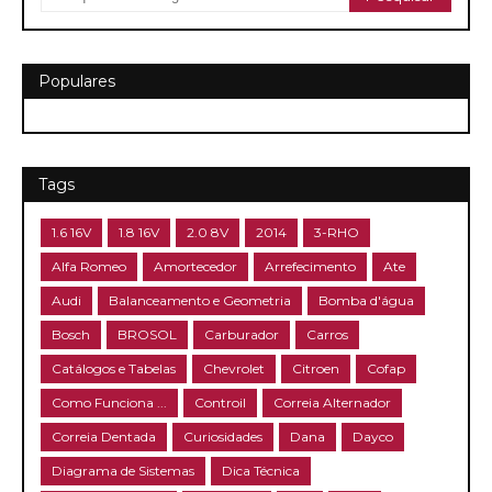
Populares
Tags
1.6 16V
1.8 16V
2.0 8V
2014
3-RHO
Alfa Romeo
Amortecedor
Arrefecimento
Ate
Audi
Balanceamento e Geometria
Bomba d'água
Bosch
BROSOL
Carburador
Carros
Catálogos e Tabelas
Chevrolet
Citroen
Cofap
Como Funciona ...
Controil
Correia Alternador
Correia Dentada
Curiosidades
Dana
Dayco
Diagrama de Sistemas
Dica Técnica