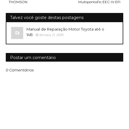
THOMSON
MultipontoFic EEC-IV EFI
Talvez você goste destas postagens
Manual de Reparação Motor Toyota até o
14B
January 21, 2009
Postar um comentário
0 Comentários