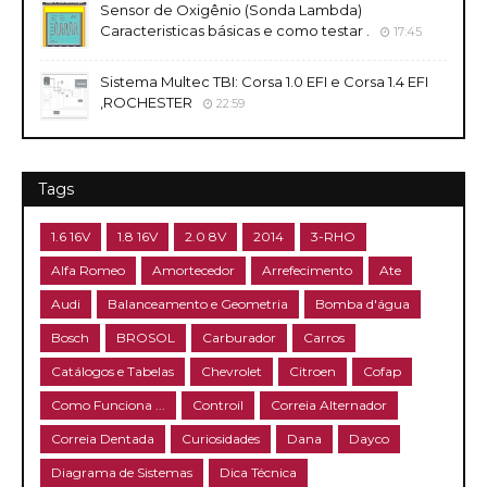
Sensor de Oxigênio (Sonda Lambda)
Caracteristicas básicas e como testar .
17:45
Sistema Multec TBI: Corsa 1.0 EFI e Corsa 1.4 EFI
,ROCHESTER
22:59
Tags
1.6 16V
1.8 16V
2.0 8V
2014
3-RHO
Alfa Romeo
Amortecedor
Arrefecimento
Ate
Audi
Balanceamento e Geometria
Bomba d'água
Bosch
BROSOL
Carburador
Carros
Catálogos e Tabelas
Chevrolet
Citroen
Cofap
Como Funciona ...
Controil
Correia Alternador
Correia Dentada
Curiosidades
Dana
Dayco
Diagrama de Sistemas
Dica Técnica