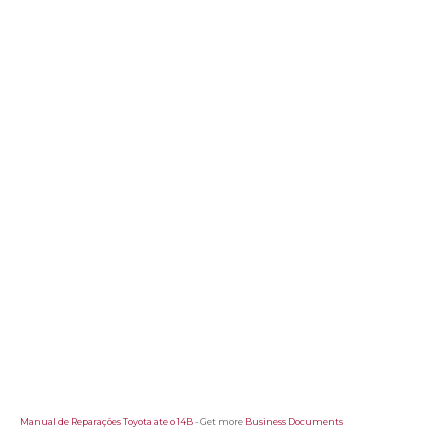
Manual de Reparações Toyota ate o 14B
- Get more
Business Documents