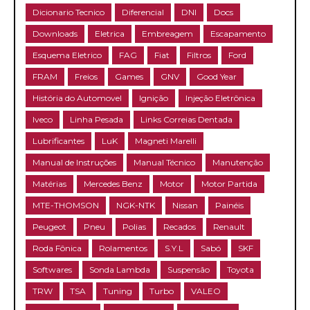
Dicionario Tecnico
Diferencial
DNI
Docs
Downloads
Eletrica
Embreagem
Escapamento
Esquema Eletrico
FAG
Fiat
Filtros
Ford
FRAM
Freios
Games
GNV
Good Year
História do Automovel
Ignição
Injeção Eletrônica
Iveco
Linha Pesada
Links Correias Dentada
Lubrificantes
LuK
Magneti Marelli
Manual de Instruções
Manual Técnico
Manutenção
Matérias
Mercedes Benz
Motor
Motor Partida
MTE-THOMSON
NGK-NTK
Nissan
Painéis
Peugeot
Pneu
Polias
Recados
Renault
Roda Fônica
Rolamentos
S.Y.L
Sabó
SKF
Softwares
Sonda Lambda
Suspensão
Toyota
TRW
TSA
Tuning
Turbo
VALEO