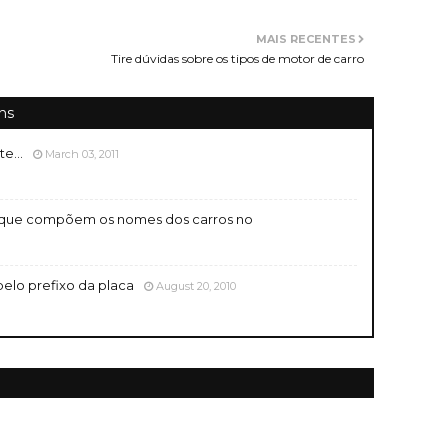
MAIS RECENTES
Tire dúvidas sobre os tipos de motor de carro
ns
e...
March 03, 2011
las que compõem os nomes dos carros no
pelo prefixo da placa
August 20, 2010