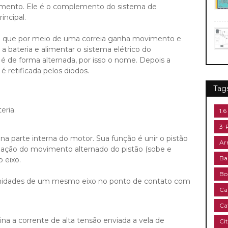
mento. Ele é o complemento do sistema de
incipal.
o que por meio de uma correia ganha movimento e
 a bateria e alimentar o sistema elétrico do
é de forma alternada, por isso o nome. Depois a
é retificada pelos diodos.
Tag
eria.
1.6
3-
a parte interna do motor. Sua função é unir o pistão
Ar
rmação do movimento alternado do pistão (sobe e
Ba
 eixo.
Bo
tremidades de um mesmo eixo no ponto de contato com
Ca
Ca
na a corrente de alta tensão enviada a vela de
Ci