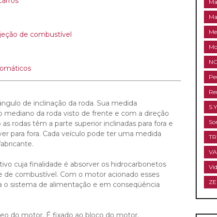
carros
Ma
Ma
Me
njeção de combustível
Mo
NG
tomáticos
Pe
Re
ngulo de inclinação da roda. Sua medida
S.Y
no mediano da roda visto de frente e com a direção
So
as rodas têm a parte superior inclinadas para fora e
iver para fora. Cada veículo pode ter uma medida
T
abricante.
V
ivo cuja finalidade é absorver os hidrocarbonetos
Vi
ue de combustível. Com o motor acionado esses
ZE
a o sistema de alimentação e em conseqüência
leo do motor. É fixado ao bloco do motor.