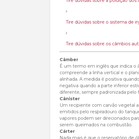
Tire dúvidas sobre a poluição dos 
Tire dúvidas sobre o sistema de i
Tire dúvidas sobre os câmbios au
Câmber
É um termo em inglês que indica o â
compreende a linha vertical e o pla
alinhada. A medida é positiva quando 
negativa quando a parte inferior est
diferente, sempre padronizada pelo f
Cânister
Um recipiente com carvão vegetal at
emitidos pelo respiradouro do tanq
vapores podem ser direcionados par
serem queimados na combustão.
Cárter
Nada mais é que o reservatório de ó