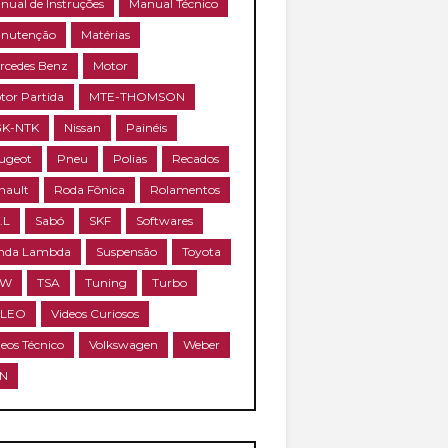
nual de Instruções
Manual Técnico
nutenção
Matérias
rcedes Benz
Motor
tor Partida
MTE-THOMSON
K-NTK
Nissan
Painéis
ugeot
Pneu
Polias
Recados
nault
Roda Fônica
Rolamentos
.L
Sabó
SKF
Softwares
nda Lambda
Suspensão
Toyota
RW
TSA
Tuning
Turbo
ALEO
Videos Curiosos
deos Técnico
Volkswagen
Weber
N