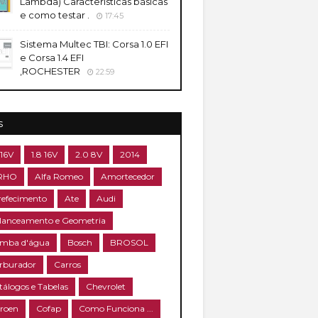
Lambda) Caracteristicas básicas
e como testar .
17:45
Sistema Multec TBI: Corsa 1.0 EFI
e Corsa 1.4 EFI
,ROCHESTER
22:59
s
 16V
1.8 16V
2.0 8V
2014
RHO
Alfa Romeo
Amortecedor
refecimento
Ate
Audi
lanceamento e Geometria
mba d'água
Bosch
BROSOL
rburador
Carros
tálogos e Tabelas
Chevrolet
troen
Cofap
Como Funciona ...