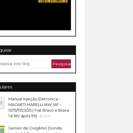
quisar
ulares
Manual Injeção Eletronica -
MAGNETI MARELLI IAW 1AF –
13/15/17/23/25 ( Fiat Bravo e Brava
1.6 16V após 95)
13:41
Sensor de Oxigênio (Sonda