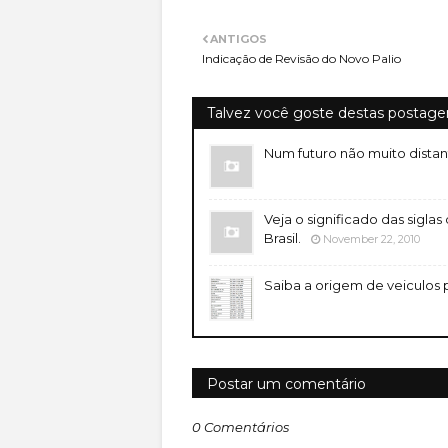
ANTIGOS
Indicação de Revisão do Novo Palio
Talvez você goste destas postage
Num futuro não muito distant
Veja o significado das sig
Brasil.
November 22, 2010
Saiba a origem de veiculos 
Postar um comentário
0 Comentários