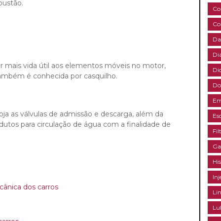
bustão.
Co
Co
Da
Di
 mais vida útil aos elementos móveis no motor,
Di
ambém é conhecida por casquilho.
Do
Em
oja as válvulas de admissão e descarga, além da
Es
utos para circulação de água com a finalidade de
Fil
Ga
Hi
Inj
cânica dos carros
Li
Lu