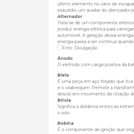
último elemento no cano de escapa
exaustão, um auxiliar do silenciador pr
Alternador
Trata-se de um componente elétric
produz energia elétrica para carregar
automóvel. A geração dessa energia 
energia passa a ser contínua quando 
Ânodo
O eletrodo com carga positiva da bat
Biela
É uma peça em aço forjado que fica n
e o virabrequim. Permite a transfo
desce) em movimento de rotação do
Bitola
Significa a distância entres as ex
o solo.
Bobina
É o componente da ignição que origi