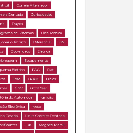
ntroil
Correia Alternador
rreia Dentada
Curiosidades
na
Dayco
agrama de Sistemas
Dica Técnica
cionario Tecnico
Diferencial
DNI
cs
Downloads
Eletrica
breagem
Escapamento
quema Eletrico
FAG
Fiat
tros
Ford
FRAM
Freios
mes
GNV
Good Year
stória do Automovel
Ignição
eção Eletrônica
Iveco
nha Pesada
Links Correias Dentada
brificantes
LuK
Magneti Marelli