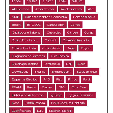
1.6 16V
1.8 16V
2.0 8V
2014
3-RHO
Alfa Romeo
Amortecedor
Arrefecimento
Ate
Audi
Balanceamento e Geometria
Bomba d'água
Bosch
BROSOL
Carburador
Carros
Catálogos e Tabelas
Chevrolet
Citroen
Cofap
Como Funciona ...
Controil
Correia Alternador
Correia Dentada
Curiosidades
Dana
Dayco
Diagrama de Sistemas
Dica Técnica
Dicionario Tecnico
Diferencial
DNI
Docs
Downloads
Eletrica
Embreagem
Escapamento
Esquema Eletrico
FAG
Fiat
Filtros
Ford
FRAM
Freios
Games
GNV
Good Year
História do Automovel
Ignição
Injeção Eletrônica
Iveco
Linha Pesada
Links Correias Dentada
Lubrificantes
LuK
Magneti Marelli