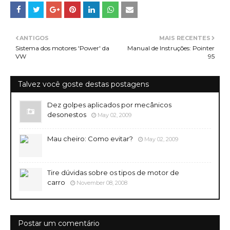
ANTIGOS
MAIS RECENTES
Sistema dos motores 'Power' da
Manual de Instruções: Pointer
VW
95
Talvez você goste destas postagens
Dez golpes aplicados por mecânicos
desonestos
May 02, 2009
Mau cheiro: Como evitar?
May 02, 2009
Tire dúvidas sobre os tipos de motor de
carro
November 08, 2008
Postar um comentário