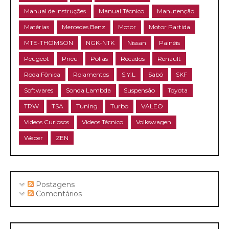
Manual de Instruções
Manual Técnico
Manutenção
Matérias
Mercedes Benz
Motor
Motor Partida
MTE-THOMSON
NGK-NTK
Nissan
Painéis
Peugeot
Pneu
Polias
Recados
Renault
Roda Fônica
Rolamentos
S.Y.L
Sabó
SKF
Softwares
Sonda Lambda
Suspensão
Toyota
TRW
TSA
Tuning
Turbo
VALEO
Videos Curiosos
Videos Técnico
Volkswagen
Weber
ZEN
Postagens
Comentários