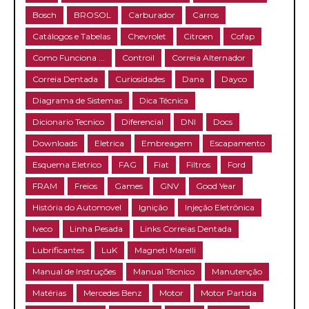
Bosch
BROSOL
Carburador
Carros
Catálogos e Tabelas
Chevrolet
Citroen
Cofap
Como Funciona ...
Controil
Correia Alternador
Correia Dentada
Curiosidades
Dana
Dayco
Diagrama de Sistemas
Dica Técnica
Dicionario Tecnico
Diferencial
DNI
Docs
Downloads
Eletrica
Embreagem
Escapamento
Esquema Eletrico
FAG
Fiat
Filtros
Ford
FRAM
Freios
Games
GNV
Good Year
História do Automovel
Ignição
Injeção Eletrônica
Iveco
Linha Pesada
Links Correias Dentada
Lubrificantes
LuK
Magneti Marelli
Manual de Instruções
Manual Técnico
Manutenção
Matérias
Mercedes Benz
Motor
Motor Partida