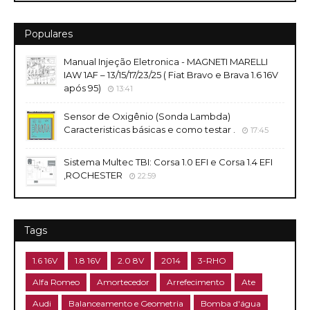
Populares
Manual Injeção Eletronica - MAGNETI MARELLI
IAW 1AF – 13/15/17/23/25 ( Fiat Bravo e Brava 1.6 16V
após 95)
13:41
Sensor de Oxigênio (Sonda Lambda)
Caracteristicas básicas e como testar .
17:45
Sistema Multec TBI: Corsa 1.0 EFI e Corsa 1.4 EFI
,ROCHESTER
22:59
Tags
1.6 16V
1.8 16V
2.0 8V
2014
3-RHO
Alfa Romeo
Amortecedor
Arrefecimento
Ate
Audi
Balanceamento e Geometria
Bomba d'água