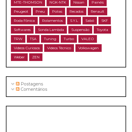
MTE-THOMSON
NGK-NTK
Nissan
Painéis
Peugeot
Pneu
Polias
Recados
Renault
Roda Fônica
Rolamentos
S.Y.L
Sabó
SKF
Softwares
Sonda Lambda
Suspensão
Toyota
TRW
TSA
Tuning
Turbo
VALEO
Videos Curiosos
Videos Técnico
Volkswagen
Weber
ZEN
Postagens
Comentários