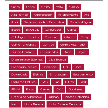
1.6 16V
1.8 16V
2.0 8V
2014
3-RHO
Alfa Romeo
Amortecedor
Arrefecimento
Ate
Audi
Balanceamento e Geometria
Bomba d'água
Bosch
BROSOL
Carburador
Carros
Catálogos e Tabelas
Chevrolet
Citroen
Cofap
Como Funciona ...
Controil
Correia Alternador
Correia Dentada
Curiosidades
Dana
Dayco
Diagrama de Sistemas
Dica Técnica
Dicionario Tecnico
Diferencial
DNI
Docs
Downloads
Eletrica
Embreagem
Escapamento
Esquema Eletrico
FAG
Fiat
Filtros
Ford
FRAM
Freios
Games
GNV
Good Year
História do Automovel
Ignição
Injeção Eletrônica
Iveco
Linha Pesada
Links Correias Dentada