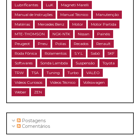
Lubrificantes
LuK
Magneti Marelli
Manual de Instruções
Manual Técnico
Manutenção
Matérias
Mercedes Benz
Motor
Motor Partida
MTE-THOMSON
NGK-NTK
Nissan
Painéis
Peugeot
Pneu
Polias
Recados
Renault
Roda Fônica
Rolamentos
S.Y.L
Sabó
SKF
Softwares
Sonda Lambda
Suspensão
Toyota
TRW
TSA
Tuning
Turbo
VALEO
Videos Curiosos
Videos Técnico
Volkswagen
Weber
ZEN
Postagens
Comentários