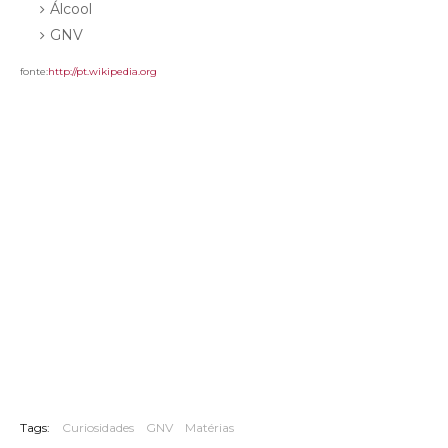
Álcool
GNV
fonte:
http://pt.wikipedia.org
Tags:
Curiosidades
GNV
Matérias